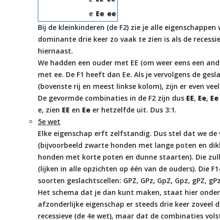
e
Ee
ee
Bij de kleinkinderen (de F2) zie je alle eigenschappe
dominante drie keer zo vaak te zien is als de recessi
hiernaast.
We hadden een ouder met EE (om weer eens een ande
met ee. De F1 heeft dan Ee. Als je vervolgens de gesla
(bovenste rij en meest linkse kolom), zijn er even vee
De gevormde combinaties in de F2 zijn dus
EE
,
Ee
,
Ee
e, zien
EE
en
Ee
er hetzelfde uit. Dus 3:1.
5e wet
Elke eigenschap erft zelfstandig. Dus stel dat we d
(bijvoorbeeld zwarte honden met lange poten en dik
honden met korte poten en dunne staarten). Die zul
(lijken in alle opzichten op één van de ouders). Die 
soorten geslachtscellen: GPZ, GPz, GpZ, Gpz, gPZ, gPz
Het schema dat je dan kunt maken, staat hier onder. 
afzonderlijke eigenschap er steeds drie keer zoveel 
recessieve (de 4e wet), maar dat de combinaties volst