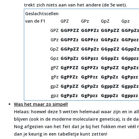
trekt zich niets aan van het andere (de 5e wet).
Geslachtscellen
van de F1
GPZ
GPz
GpZ
Gpz
GPZ
GGPPZZ
GGPPZz
GGPpZZ
GGPpZ
GPz
GGPPZz
GGPPzz
GGPpZz
GGPpzz
GpZ
GGPpZZ
GGPpZz
GGppZZ
GGppZ
Gpz
GGPpZz
GGPpzz
GGppZz
GGppzz
gPZ
GgPPZZ
GgPPZz
GgPpZZ
GgPpZz
gPz
GgPPZz
GgPPzz
GgPpZz
GgPpzz
gpZ
GgPpZZ
GgPpZz
GgppZZ
GgppZz
gpz
GgPpZz
GgPpzz
GgppZz
Ggppzz
Was het maar zo simpel!
Helaas: hoewel deze 5 wetten helemaal waar zijn en in a
blijven (ook in de moderne moleculaire genetica), is de dag
Nog afgezien van het feit dat je bij het fokken met véé
dan je keurig in een tabelletje kunt zetten!