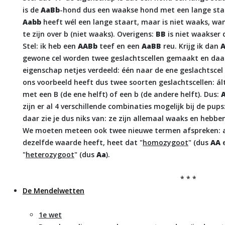
is de
AaBb
-hond dus een waakse hond met een lange sta
Aabb
heeft wél een lange staart, maar is niet waaks, wa
te zijn over b (niet waaks). Overigens:
BB
is niet waakser
Stel: ik heb een
AABb
teef en een
AaBB
reu. Krijg ik dan
gewone cel worden twee geslachtscellen gemaakt en daar
eigenschap netjes verdeeld: één naar de ene geslachtscel
ons voorbeeld heeft dus twee soorten geslachtscellen: ált
met een B (de ene helft) of een b (de andere helft). Dus:
zijn er al 4 verschillende combinaties mogelijk bij de pups
daar zie je dus niks van: ze zijn allemaal waaks en hebbe
We moeten meteen ook twee nieuwe termen afspreken: a
dezelfde waarde heeft, heet dat "
homozygoot
" (dus
AA
"
heterozygoot
" (dus
Aa
).
* * *
De Mendelwetten
1e wet