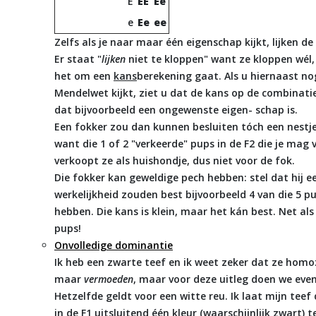
E
EE
Ee
e
Ee
ee
Zelfs als je naar maar één eigenschap kijkt, lijken 
Er staat "
lijken
niet te kloppen" want ze kloppen wél
het om een
kans
berekening gaat. Als u hiernaast nog
Mendelwet kijkt, ziet u dat de kans op de combinati
dat bijvoorbeeld een ongewenste eigen- schap is.
Een fokker zou dan kunnen besluiten tóch een nestje
want die 1 of 2 "verkeerde" pups in de F2 die je mag 
verkoopt ze als huishondje, dus niet voor de fok.
Die fokker kan geweldige pech hebben: stel dat hij ee
werkelijkheid zouden best bijvoorbeeld 4 van die 5 
hebben. Die kans is klein, maar het kán best. Net als
pups!
Onvolledige dominantie
Ik heb een zwarte teef en ik weet zeker dat ze homo
maar
vermoeden
, maar voor deze uitleg doen we even 
Hetzelfde geldt voor een witte reu. Ik laat mijn tee
in de F1 uitsluitend één kleur (waarschijnlijk zwart) t