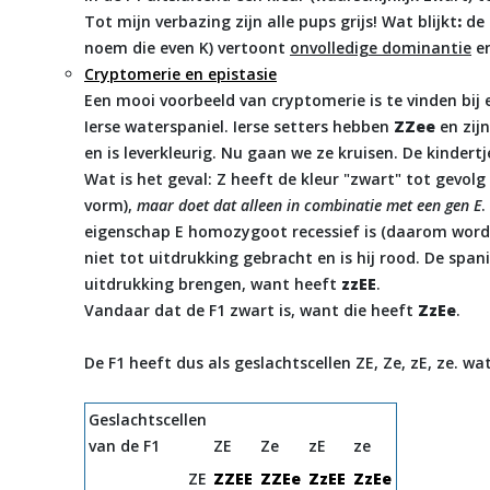
Tot mijn verbazing zijn alle pups grijs! Wat blijkt
:
de 
noem die even K) vertoont
onvolledige dominantie
en
Cryptomerie en epistasie
Een mooi voorbeeld van cryptomerie is te vinden bij e
Ierse waterspaniel. Ierse setters hebben
ZZee
en zij
en is leverkleurig. Nu gaan we ze kruisen. De kindertje
Wat is het geval: Z heeft de kleur "zwart" tot gevolg 
vorm),
maar doet dat alleen in combinatie met een gen E
.
eigenschap E homozygoot recessief is (daarom wordt
niet tot uitdrukking gebracht en is hij rood. De spani
uitdrukking brengen, want heeft
zzEE
.
Vandaar dat de F1 zwart is, want die heeft
ZzEe
.
De F1 heeft dus als geslachtscellen ZE, Ze, zE, ze. wa
Geslachtscellen
van de F1
ZE
Ze
zE
ze
ZE
ZZEE
ZZEe
ZzEE
ZzEe