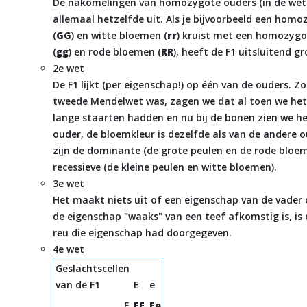
De nakomelingen van homozygote ouders (in de wet
allemaal hetzelfde uit. Als je bijvoorbeeld een ho
(
GG
) en witte bloemen (
rr
) kruist met een homozygo
(
gg
) en rode bloemen (
RR
), heeft de F1 uitsluitend 
2e wet
De F1 lijkt (per eigenschap!) op één van de ouders. Zo
tweede Mendelwet was, zagen we dat al toen we het
lange staarten hadden en nu bij de bonen zien we het
ouder, de bloemkleur is dezelfde als van de andere o
zijn de dominante (de grote peulen en de rode bloem
recessieve (de kleine peulen en witte bloemen).
3e wet
Het maakt niets uit of een eigenschap van de vader 
de eigenschap "waaks" van een teef afkomstig is, is
reu die eigenschap had doorgegeven.
4e wet
Geslachtscellen
van de F1
E
e
E
EE
Ee