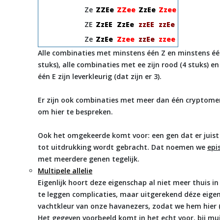
Ze
ZZEe
ZZee
ZzEe
Zzee
ZE
ZzEE
ZzEe
zzEE
zzEe
Ze
ZzEe
Zzee
zzEe
zzee
Alle combinaties met minstens één Z en minstens één 
stuks), alle combinaties met ee zijn rood (4 stuks) 
één E zijn leverkleurig (dat zijn er 3).
Er zijn ook combinaties met meer dan één cryptomer
om hier te bespreken.
Ook het omgekeerde komt voor: een gen dat er juist
tot uitdrukking wordt gebracht. Dat noemen we
epi
met meerdere genen tegelijk.
Multipele allelie
Eigenlijk hoort deze eigenschap al niet meer thuis in
te leggen complicaties, maar uitgerekend déze eigen
vachtkleur van onze havanezers, zodat we hem hier 
Het gegeven voorbeeld komt in het echt voor, bij mu