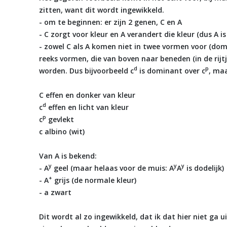
zitten, want dit wordt ingewikkeld.
- om te beginnen: er zijn 2 genen, C en A
- C zorgt voor kleur en A verandert die kleur (dus A is
- zowel C als A komen niet in twee vormen voor (dom
reeks vormen, die van boven naar beneden (in de rijtj
d
p
worden. Dus bijvoorbeeld c
is dominant over c
, maa
C effen en donker van kleur
d
c
effen en licht van kleur
p
c
gevlekt
c albino (wit)
Van A is bekend:
y
y
y
- A
geel (maar helaas voor de muis: A
A
is dodelijk)
+
- A
grijs (de normale kleur)
- a zwart
Dit wordt al zo ingewikkeld, dat ik dat hier niet ga 