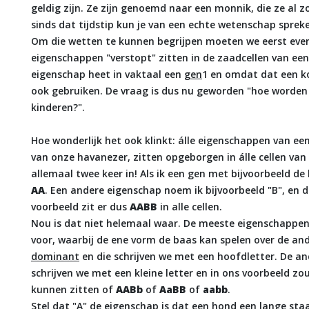
geldig zijn. Ze zijn genoemd naar een monnik, die ze al z
sinds dat tijdstip kun je van een echte wetenschap sprek
Om die wetten te kunnen begrijpen moeten we eerst even k
eigenschappen "verstopt" zitten in de zaadcellen van een 
eigenschap heet in vaktaal een
gen
1
en omdat dat een kor
ook gebruiken. De vraag is dus nu geworden "hoe worde
kinderen?".
Hoe wonderlijk het ook klinkt: álle eigenschappen van ee
van onze havanezer, zitten opgeborgen in álle cellen van 
allemaal twee keer in! Als ik een gen met bijvoorbeeld de l
AA
. Een andere eigenschap noem ik bijvoorbeeld "B", en 
voorbeeld zit er dus
AABB
in alle cellen.
Nou is dat niet helemaal waar. De meeste eigenschappe
voor, waarbij de ene vorm de baas kan spelen over de and
dominant
en die schrijven we met een hoofdletter. De an
schrijven we met een kleine letter en in ons voorbeeld zou
kunnen zitten of
AABb
of
AaBB
of
aabb
.
Stel dat "A" de eigenschap is dat een hond een lange staa