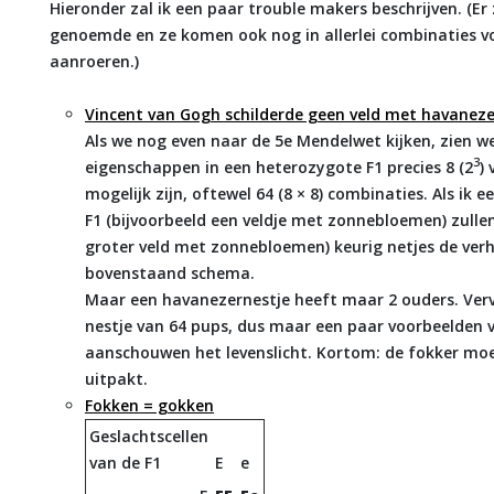
Hieronder zal ik een paar trouble makers beschrijven. (Er 
genoemde en ze komen ook nog in allerlei combinaties vo
aanroeren.)
Vincent van Gogh schilderde geen veld met havaneze
Als we nog even naar de 5e Mendelwet kijken, zien we 
3
eigenschappen in een heterozygote F1 precies 8 (2
)
mogelijk zijn, oftewel 64 (8 × 8) combinaties. Als ik
F1 (bijvoorbeeld een veldje met zonnebloemen) zulle
groter veld met zonnebloemen) keurig netjes de verh
bovenstaand schema.
Maar een havanezernestje heeft maar 2 ouders. Verv
nestje van 64 pups, dus maar een paar voorbeelden 
aanschouwen het levenslicht. Kortom: de fokker m
uitpakt.
Fokken = gokken
Geslachtscellen
van de F1
E
e