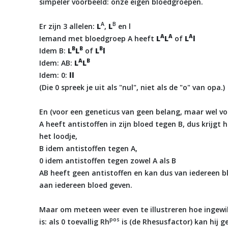
simpeler voorbeeld: onze eigen bloedgroepen.
A
B
Er zijn 3 allelen:
L
,
L
en l
A
A
A
Iemand met bloedgroep A heeft
L
L
of
L
l
B
B
B
Idem B:
L
L
of
L
l
A
B
Idem: AB:
L
L
Idem: 0:
ll
(Die 0 spreek je uit als "nul", niet als de "o" van opa.)
En (voor een geneticus van geen belang, maar wel vo
A heeft antistoffen in zijn bloed tegen B, dus krijgt h
het loodje,
B idem antistoffen tegen A,
0 idem antistoffen tegen zowel A als B
AB heeft geen antistoffen en kan dus van iedereen 
aan iedereen bloed geven.
Maar om meteen weer even te illustreren hoe ingewik
pos
is: als 0 toevallig Rh
is (de Rhesusfactor) kan hij 